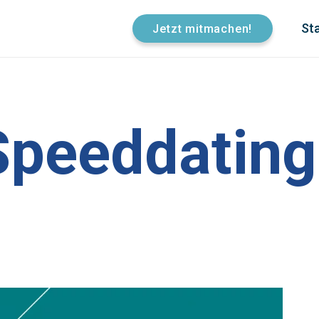
Sta
Jetzt mitmachen!
Speeddating