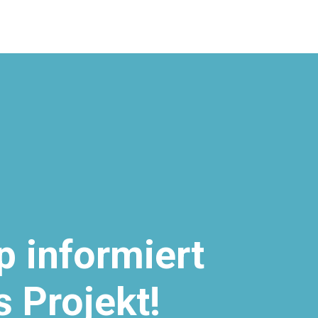
p informiert
s Projekt!